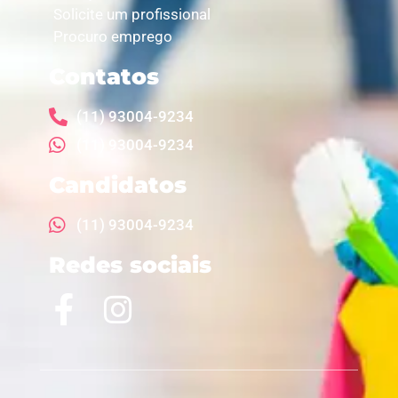
Solicite um profissional
Procuro emprego
Contatos
(11) 93004-9234
(11) 93004-9234
Candidatos
(11) 93004-9234
Redes sociais