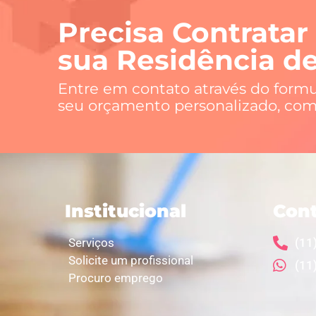
Precisa Contratar
sua Residência d
Entre em contato através do formu
seu orçamento personalizado, com
Institucional
Con
Serviços
(11
Solicite um profissional
(11
Procuro emprego