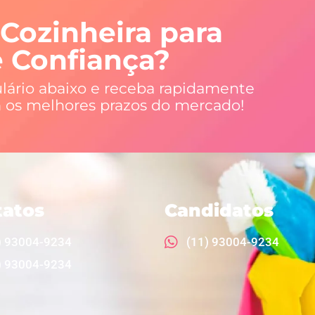
 Cozinheira para
e Confiança?
lário abaixo e receba rapidamente
 os melhores prazos do mercado!
tatos
Candidatos
) 93004-9234
(11) 93004-9234
) 93004-9234