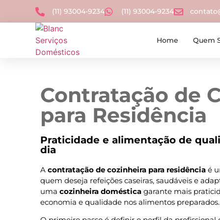
(11) 93004-9234
(11) 93004-9234
contat
Home
Quem 
Contratação de C
para Residência
Praticidade e alimentação de qual
dia
A
contratação de cozinheira para residência
é u
quem deseja refeições caseiras, saudáveis e adapt
uma
cozinheira doméstica
garante mais praticid
economia e qualidade nos alimentos preparados.
O primeiro passo é definir o perfil da profissional