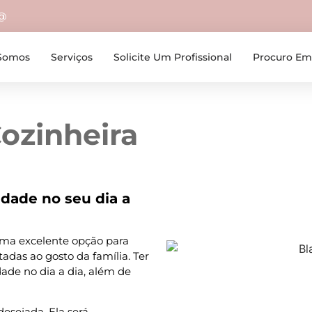
o@
Somos
Serviços
Solicite Um Profissional
Procuro E
ozinheira
idade no seu dia a
ma excelente opção para
adas ao gosto da família. Ter
ade no dia a dia, além de
 desejada. Ela será