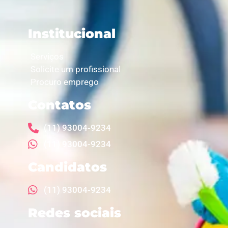
Institucional
Serviços
Solicite um profissional
Procuro emprego
Contatos
(11) 93004-9234
(11) 93004-9234
Candidatos
(11) 93004-9234
Redes sociais