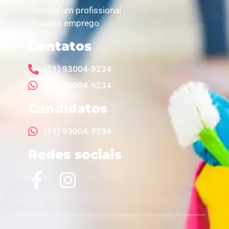
Solicite um profissional
Procuro emprego
Contatos
(11) 93004-9234
(11) 93004-9234
Candidatos
(11) 93004-9234
Redes sociais